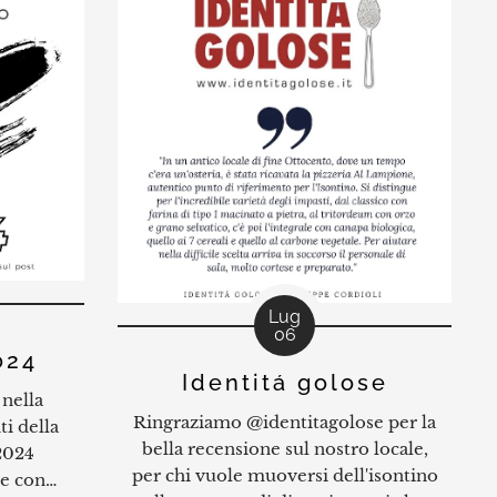
guida!!
Lug
06
024
Identitá golose
nella
Ringraziamo @identitagolose per la
ti della
bella recensione sul nostro locale,
2024
per chi vuole muoversi dell'isontino
e con