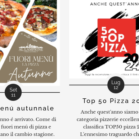
Lug
12
Set
11
Top 50 Pizza 2
menú autunnale
Anche quest'anno siamo 
nno é arrivato. Come di
categoria pizzerie eccellen
 fuori menú di pizza e
classifica TOP50 pizza 
tano il cambio stagione.
L'ennesimo traguardo ch