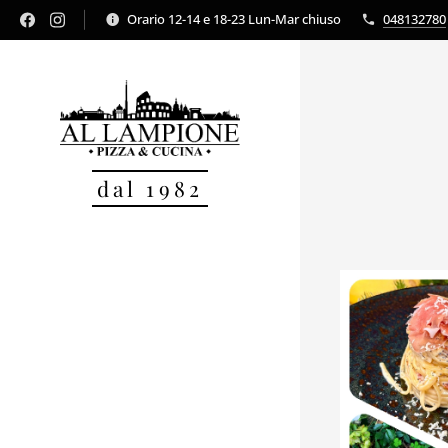
Orario 12-14 e 18-23 Lun-Mar chiuso
048132780
dal 1982