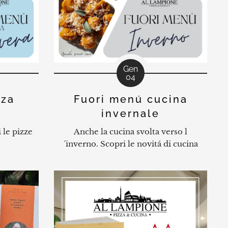
Gen
04
zza
Fuori menú cucina
invernale
i le pizze
Anche la cucina svolta verso l
´inverno. Scopri le novitá di cucina