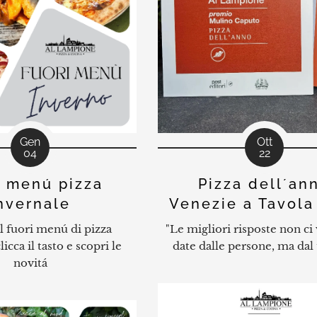
Gen
Ott
04
22
i menú pizza
Pizza dell´an
nvernale
Venezie a Tavola
il fuori menú di pizza
"Le migliori risposte non c
licca il tasto e scopri le
date dalle persone, ma da
novitá