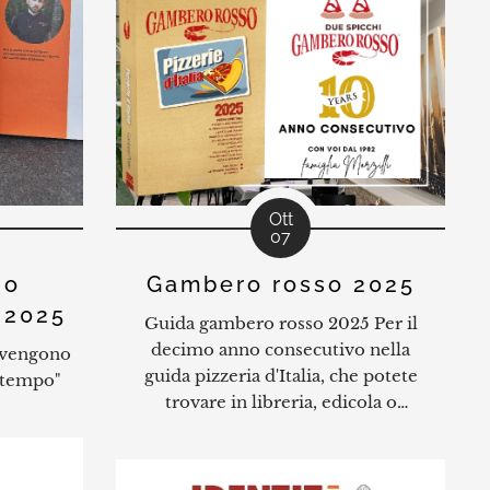
Ott
07
no
Gambero rosso 2025
 2025
Guida gambero rosso 2025 Per il
decimo anno consecutivo nella
i vengono
guida pizzeria d'Italia, che potete
l tempo"
trovare in libreria, edicola o
consultare qui da noi !! E come
sempre un plauso anche ai nostri
colleghi per le menzioni nella