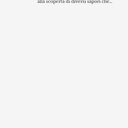
alla scoperta di diversi sapori che
ottenere
anche tanti nostri colleghi hanno da
rime e
offrire!
sciamo il
Vi lasciamo il link per la recensione
ina
completa qui sotto: