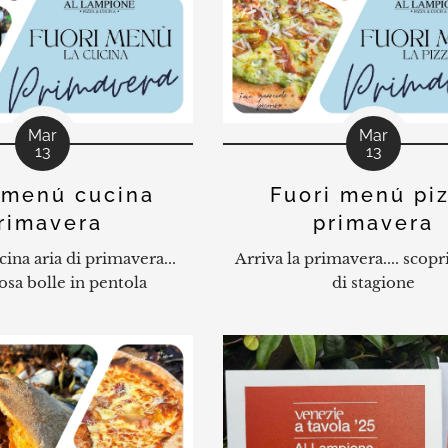
Mar
Mar
13
13
 menú cucina
Fuori menú pi
rimavera
primavera
ina aria di primavera...
Arriva la primavera.... scopr
osa bolle in pentola
di stagione