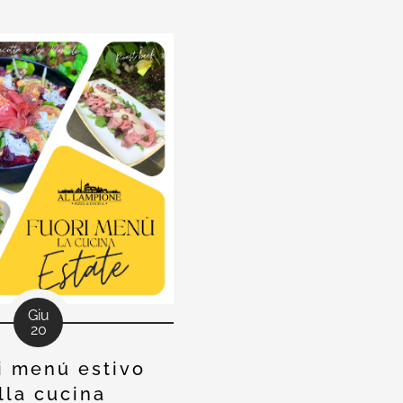
dedicazione cerchiamo di 
con ricerca di materie p
ingredienti innovativi Vi la
link diretto per la pag
Giu
20
ri menú estivo
lla cucina